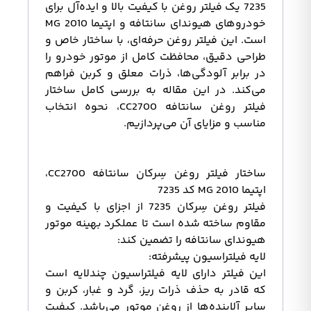
7235 یک فیلتر روغن با کیفیت بالا و ایده‌آل برای
خودروهای هیوندای سانتافه و اپتیما 2010 MG
است. این فیلتر روغن حرفه‌ای، با ساختار خاص و
طراحی دقیق، محافظت کامل از موتور خودرو را
در برابر آلودگی‌ها، ذرات معلق و کربن فراهم
می‌کند. در این مقاله به بررسی کامل ساختار
فیلتر روغن سانتافه CC2700، نحوه انتخاب
مناسب و مزایای آن می‌پردازیم.
ساختار فیلتر روغن سِرکان سانتافه CC2700،
اپتیما 2010 MG کد 7235
فیلتر روغن سِرکان 7235 از اجزای با کیفیت و
مقاوم ساخته شده است تا عملکرد بهینه موتور
هیوندای سانتافه را تضمین کند:
لایه فیلتراسیون پیشرفته:
این فیلتر دارای لایه فیلتراسیون چندلایه است
که قادر به حذف ذرات ریز، گرد و غبار، کربن و
سایر آلاینده‌ها از روغن موتور می‌باشد. کیفیت