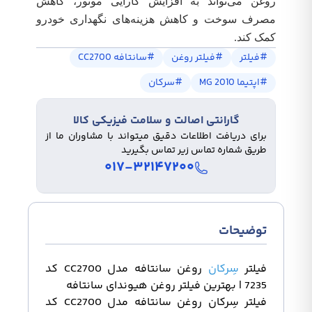
روغن می‌تواند به افزایش کارایی موتور، کاهش
مصرف سوخت و کاهش هزینه‌های نگهداری خودرو
کمک کند.
#
فیلتر
#
فیلتر روغن
#
سانتافه CC2700
#
اپتیما 2010 MG
#
سرکان
گارانتی اصالت و سلامت فیزیکی کالا
برای دریافت اطلاعات دقیق میتواند با مشاوران ما از
طریق شماره تماس زیر تماس بگیرید
۰۱۷-۳۲۱۴۷۲۰۰
توضیحات
فیلتر
سِرکان
روغن سانتافه مدل CC2700 کد
7235 | بهترین فیلتر روغن هیوندای سانتافه
فیلتر سِرکان روغن سانتافه مدل CC2700 کد