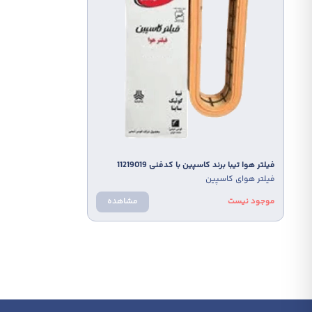
فيلتر هوا تيبا برند كاسپين با كدفنی 11219019
فيلتر 
فیلتر هوای کاسپین
فیلتر 
219003
موجود نیست
مشاهده
موجود