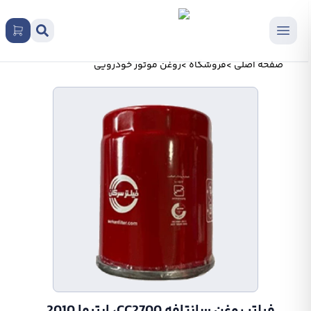
صفحه اصلی
>
فروشگاه
>
روغن موتور خودرویی
فيلتر روغن سانتافه CC2700، اپتیما 2010