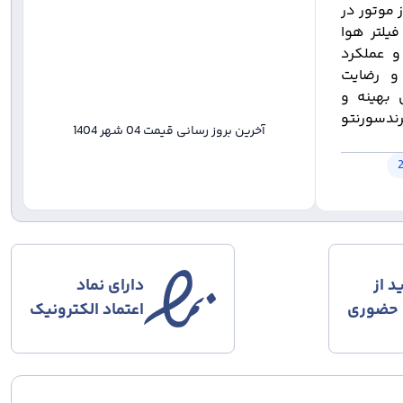
 موتور در
فیلتر هوا
و عملکرد
 و رضایت
ی بهینه و
 خودروهای سانتافه 2400 MD، IX45 و گرندسورنتو
آخرین بروز رسانی قیمت
04 شهر 1404
د از
دارای نماد
 حضوری
اعتماد الکترونیک