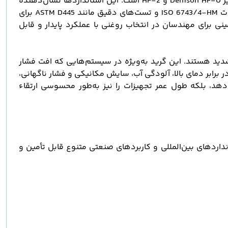
روغن بهران هیدرولیک H گرید 220 منطبق با الزامات استاندارد DIN 51524 Part 2 (رده HLP) طراحی شده و دارای تأییدیه‌هایی نظیر Denison HF-0 و HF-2 است. این استانداردها نشان‌دهنده
توانایی این روغن در حفظ خواص عملکردی خود در برابر سایش، خوردگی، اکسیداسیون و حرارت هستند. همچنین با رعایت الزامات ISO 6743/4-HM و تست‌های دقیق مانند ASTM D445 برای
نی برای مهندسان در انتخاب روغنی با عملکرد پایدار و قابل
کی شدید هستند. این گرید به‌ویژه در سیستم‌هایی که افت فشار
برابر دمای بالا، آلودگی آب، سایش مکانیکی و فشار ناگهانی،
نه تنها بهره‌وری را افزایش می‌دهد، بلکه طول عمر تجهیزات را نیز به‌طور محسوسی ارتقاء
ن عاملیت رسمی شرکت نفت بهران، انواع گریدهای روغن هیدرولیک بهران H مطابق با استانداردهای بین‌المللی و کاربردهای صنعتی متنوع قابل تأمین و