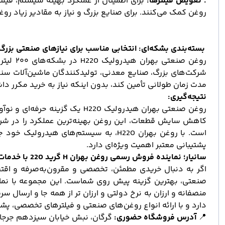
. تعویض فیلترها:
برای اطمینان از عملکرد بهینه سیستم، فی
روغن کمک می‌کنند. برای صنایع بزرگ و نیاز به مقادیر زیاد رو
بسته‌بندی بشکه‌ای: انتخابی مناسب برای نیازهای صنعتی بزرگ
روغن ص
شرکت‌های بزرگ، صنایع معدنی، تولیدکنندگان ماشین‌آلات سنگی
مدت زمان طولانی تأمین کند، بدون اینکه نیاز به خرید مکرر دا
نتیجه‌گیری:
روغن صنعتی بهران هیدرولیک 20
کاهش سایش قطعات، این روغن بهینه‌ترین عملکرد را در شرای
است. با روغن بهران H220، به سیستم‌ها
پشتیبانی معتبر اهمیت ویژه‌ای دارد.
سانیار؛ نماینده فروش رسمی روغن بهران H گرید 220 با خدمات تخصصی در گرگان و سراسر ایران
صنعتی، بهترین گزینه پیش روی شماست. این مجموعه با نمای
منصفانه و ارزان به نرخ دولتی و ارزان تر از همه جا و ارسال 
دارد و با ارائه انواع روغن‌های صنعتی و فیلترهای تخصصی، پ
📍
آدرس فروشگاه حضوری:
گرگان، نبش خیابان سیزدهم جرجا