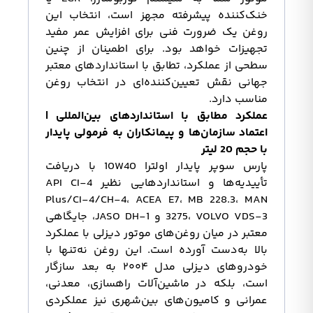
خنک‌کننده پیشرفته مجهز است، انتخاب این
روغن یک ضرورت فنی برای افزایش عمر مفید
تجهیزات خواهد بود. برای اطمینان از چنین
سطحی از عملکرد، تطابق با استانداردهای معتبر
جهانی نقش تعیین‌کننده‌ای در انتخاب روغن
مناسب دارد.
عملکرد مطابق با استانداردهای بین‌المللی |
اعتماد سازمان‌ها و پیمانکاران به فرمولی پایدار
با حجم 20 لیتر
پارس سوپر پایدار اولترا 10W40 با دریافت
تأییدیه‌ها و استانداردهایی نظیر API CI-4
Plus/CI-4/CH-4، ACEA E7، MB 228.3، MAN
3275، VOLVO VDS-3 و JASO DH-1، جایگاهی
معتبر در میان روغن‌های موتور دیزلی با عملکرد
بالا به‌دست آورده است. این روغن نه‌تنها با
خودروهای دیزلی مدل ۲۰۰۴ به بعد سازگار
است، بلکه در ماشین‌آلات راهسازی، معدنی،
عمرانی و کامیون‌های بین‌شهری نیز عملکردی