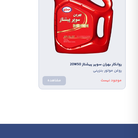
روانکار بهران سوپر پیشتاز 20W50
روانکار ایرا
روغن موتور بنزینی
روغن م
موجود نیست
مشاهده
موجود