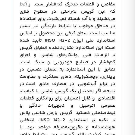
مفاصل و قطعات متحرک کم‌فشار است. از آنجا
که این گریس به‌راحتی در سطوح فلزی
می‌نشیند و با آب شسته نمی‌شود، برای استفاده
در مناطق مرطوب یا شرایط بارندگی نیز بسیار
مناسب است. سطح کیفی این محصول بر اساس
استاندارد ملی ایران INSO 142-2 تأیید شده
است؛ این استاندارد نشان‌دهنده انطباق گریس
با الزامات فنی روانکارهای شاسی و اجزای
کم‌فشار در صنایع خودرویی و سبک است.
تطابق با این استاندارد به معنای تضمین در
پایداری، ویسکوزیته، دمای عملکرد، و مقاومت
در برابر آب‌شویی در مصارف عادی است.در
نتیجه، اگر به‌دنبال یک گریس شاسی با کیفیت،
اقتصادی، و قابل اطمینان برای روانکاری قطعات
عمومی اتومبیل و تجهیزات خانگی یا
نیمه‌صنعتی هستید، گریس پارس شاسی پلاس
با تکیه بر استاندارد INSO 142-2، انتخابی
هوشمندانه و مقرون‌به‌صرفه خواهد بود. با
وجود کیفیت بالای گریس، برخی شرایط خاص