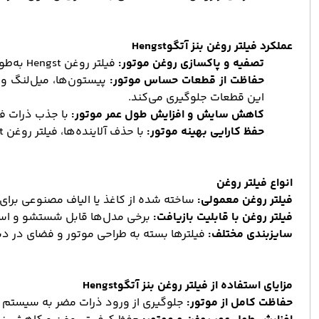
عملکرد فیلتر روغن بنز آتگو
Hengst
تصفیه و پاکسازی روغن موتور
:
فیلتر روغن
Hengst
به
طور
حفاظت از قطعات حساس موتور
:
پیستون
ها، میل
لنگ و 
این قطعات جلوگیری می
کند
.
کاهش سایش و افزایش طول عمر موتور
:
با جذب ذرات فل
حفظ کارایی بهینه موتور
:
با حذف آلاینده
ها، فیلتر روغن
t
انواع فیلتر روغن
فیلتر روغن معمولی
:
ساخته شده از کاغذ یا الیاف مصنوعی برای
فیلتر روغن با قابلیت بازیافت
:
برخی مدل
ها قابل شستشو و است
سایزبندی مختلف
:
فیلترها بسته به طراحی موتور و فضای در دس
مزایای استفاده از فیلتر روغن بنز آتگو
Hengst
حفاظت کامل از موتور
:
جلوگیری از ورود ذرات مضر به سیستم 