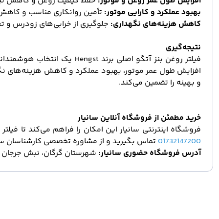
افزایش طول عمر روغن و موتور
:
حفظ کیفیت روغن و کاهش نیا
بهبود عملکرد و کارایی موتور
:
تأمین روانکاری مناسب و کا
کاهش هزینه
های نگهداری
:
جلوگیری از خرابی
های زودرس و تع
نتیجه
گیری
فیلتر روغن بنز آتگو اصلی برند
Hengst
یک انتخاب هوشمندانه 
افزایش طول عمر موتور، بهبود عملکرد و کاهش هزینه
های نگ
و بهینه را تضمین می
کند
.
خرید مطمئن از فروشگاه آنلاین سانیار
فروشگاه اینترنتی سانیار این امکان را فراهم می
کند تا فیلت
01732147200
تماس بگیرید و از مشاوره تخصصی کارشناسان سان
آدرس فروشگاه حضوری سانیار
:
شهرستان گرگان، نبش جرجان 13