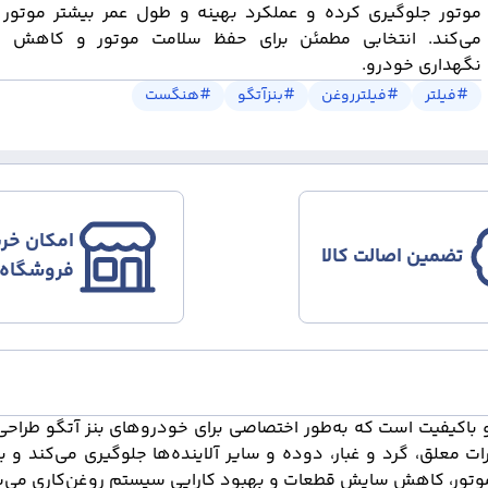
موتور جلوگیری کرده و عملکرد بهینه و طول عمر بیشتر موتور 
می‌کند. انتخابی مطمئن برای حفظ سلامت موتور و کاهش هز
نگهداری خودرو.
#
فیلتر
#
فیلترروغن
#
بنزآتگو
#
هنگست
امکان خری
تضمین اصالت کالا
فروشگاه
 باکیفیت است که به
طور اختصاصی برای خودروهای بنز آتگو طراح
ت معلق، گرد و غبار، دوده و سایر آلاینده
ها جلوگیری می
کند و ب
 موتور، کاهش سایش قطعات و بهبود کارایی سیستم روغن
کاری می
ش